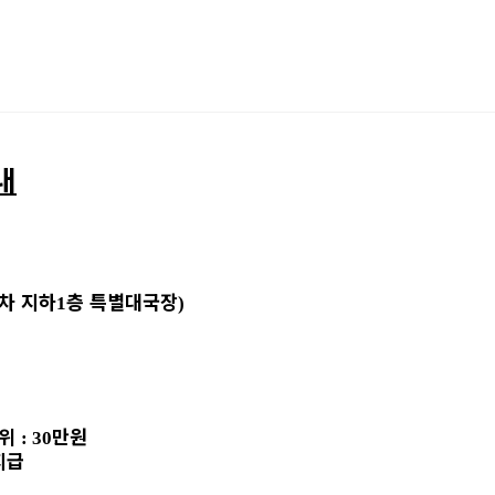
내
차 지하
층
특별대국장
1
)
위
만원
: 30
지급