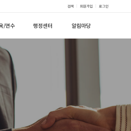
검색
회원가입
로그인
육/연수
행정센터
알림마당
 지도자과정
대회참가신청
공지사항
 지도자과정
아마단증신청
문의게시판
 지도자과정
회원복지몰
보도자료
미나/워크샵
포토갤러리
육/연수 일정
제휴/후원문의