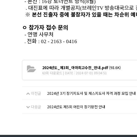
본선
강 토너먼트 방식
월
-
: 16
(8
)
대진표에 따라 개별공지
브레인
방송대국으로 
.
(
TV
※
본선 진출자 중에 불참자가 있을 때는 차순위 
ㅇ
참가자 접수 문의
연맹 사무처
-
전화
.
: 02 - 2163 - 0416
2024년도_제3회_아마최고수전_안내.pdf
(98.6K)
63회 다운로드 | DATE : 2024-07-01 09:04:51
이전글
2024년 3기 장기지도사 및 체스지도사 자격 과정 모집 안내
다음글
2024년도 제5회 어린이 장기왕전 안내