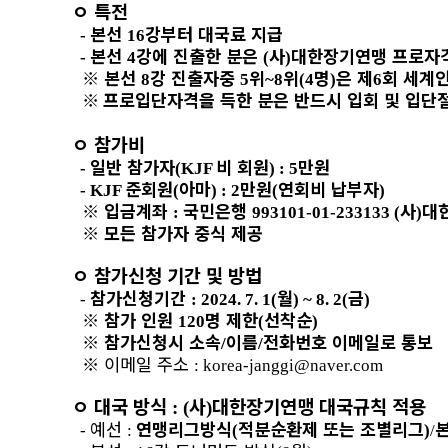
ㅇ
특전
본선
강부터 대국료 지급
-
16
본선
강에 진출한 분은
사
대한장기연맹 프로자
-
4
(
)
※
본선
강 진출자중
위
위
명
은 제
회 세계
8
5
~8
(4
)
6
※
프로입단자격을 득한 분은 반드시 입회 및 입단
ㅇ
참가비
일반 참가자
비 회원
만원
-
(KJF
) : 5
준회원
아마
만원
연회비 납부자
- KJF
(
) : 2
(
)
※
입금계좌
국민은행
사
대
:
993101-01-233133 (
)
※
모든 참가자 중식 제공
ㅇ
참가신청 기간 및 방법
참가신청기간
월
금
-
: 2024. 7. 1(
) ~ 8. 2(
)
※
참가 인원
명 제한
선착순
120
(
)
※
참가신청시 소속
이름
전화번호 이메일로 통보
/
/
※
이메일 주소
: korea-janggi@naver.com
ㅇ
대국 방식
사
대한장기연맹 대국규칙 적용
: (
)
예선
연맹리그방식
적분순환제 또는 조별리그
-
:
(
)
/