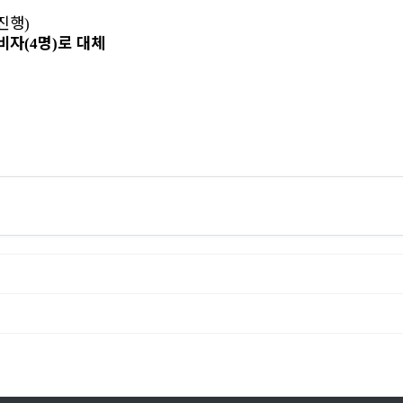
진행
)
예비자
명
로 대체
(4
)