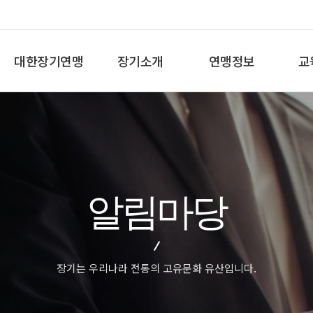
대한장기연맹
장기소개
연맹정보
교
총재인사말
장기란
프로기사 정보
장기
연혁
장기역사
아마기사 정보
체스
비젼/목표
장기규정/규칙
장기대회 일정
바둑
주요사업
장기용어
자료실
세
알림마당
오시는길
교
장기는 우리나라 전통의 고유문화 유산입니다.