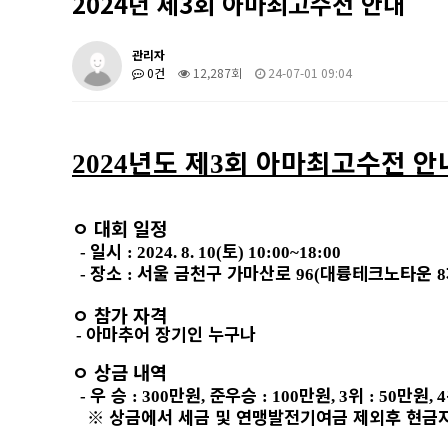
2024년 제3회 아마최고수전 안내
관리자
0건
12,287회
24-07-01 09:04
년도 제
회 아마최고수전 안
2024
3
ㅇ
대회 일정
일시
토
-
: 2024. 8. 10(
) 10:00~18:00
장소
서울 금천구 가마산로
대륭테크노타운
-
:
96(
8
ㅇ
참가 자격
아마추어 장기인 누구나
-
ㅇ
상금 내역
우 승
만원
준우승
만원
위
만원
-
: 300
,
: 100
, 3
: 50
, 4
※
상금에서 세금 및 연맹발전기여금 제외후 현금