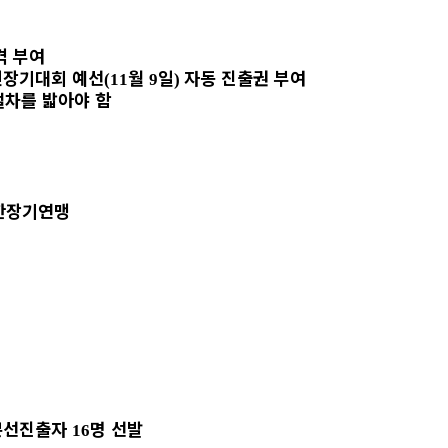
격 부여
인장기대회 예선
월
일
자동 진출권 부여
(11
9
)
절차를 밟아야 함
한장기연맹
본선진출자
명
선발
16