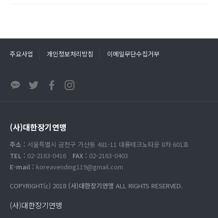
주요사업
개인정보처리방침
이메일무단수집거부
(사)대한장기연맹
주소 :
서울특별시 금천구 가산동 481-11 대륭테크노타운 8차 601호
TEL :
02-2163-0416
FAX :
02-2163-0403
E-mail :
koreavending119@gmail.com
COPYRIGHT(c) 2018
(사)대한장기연맹
ALL RIGHTS RESERVED.
(사)대한장기연맹