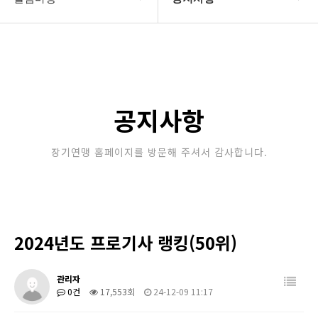
대한장기연맹
공지사항
장기소개
문의게시판
연맹정보
보도자료
공지사항
교육/연수
포토갤러리
장기연맹 홈페이지를 방문해 주셔서 감사합니다.
행정센터
제휴/후원문의
알림마당
2024년도 프로기사 랭킹(50위)
관리자
0건
17,553회
24-12-09 11:17