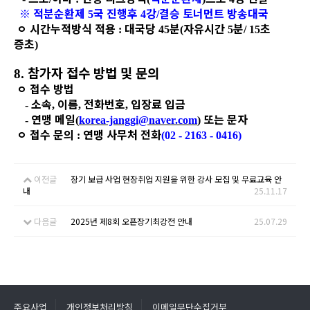
※
적분순환제
국 진행후
강
결승 토너먼트 방송대국
5
4
/
ㅇ
시간누적방식 적용
대국당
분
자유시간
분
초
:
45
(
5
/ 15
증초
)
참가자 접수 방법 및 문의
8.
ㅇ
접수 방법
소속
이름
전화번호
입장료 입금
-
,
,
,
연맹 메일
또는 문자
-
(
korea-janggi@naver.com
)
ㅇ
접수 문의
연맹 사무처 전화
:
(02 - 2163 - 0416)
이전글
장기 보급 사업 현장취업 지원을 위한 강사 모집 및 무료교육 안
내
25.11.17
다음글
2025년 제8회 오픈장기최강전 안내
25.07.29
주요사업
개인정보처리방침
이메일무단수집거부