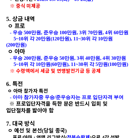
※
중식 미제공
상금 내역
5.
ㅇ
프로
-
우승
500
만원
,
준우승
100
만원
, 3
위
70
만원
, 4
위
60
만원
5~10
위 각
20
만원
(120
만원
), 11~30
위 각
10
만원
(200
만원
)
ㅇ
아마
-
우승
200
만원
,
준우승
50
만원
, 3
위
40
만원
, 4
위
30
만원
5~10
위 각
10
만원
(60
만원
), 11~30
위 각
5
만원
(100
만원
)
※
수령액에서 세금 및 연맹발전기금 등 공제
특전
6.
ㅇ
아마 참가자 특전
-
아마 참가자중 우승
/
준우승자는 프로 입단자격 부여
※
프로입단자격을 득한 분은 반드시 입회 및
입단절차를 밟아야 함
대국 방식
7.
ㅇ
예선 및 본선
당일 종국
(
)
프로
아마
연맹 리그방식
적분순환제
으로
강 선발
-
/
:
(
)
4