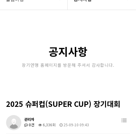
대한장기연맹
공지사항
장기소개
문의게시판
연맹정보
보도자료
공지사항
교육/연수
포토갤러리
장기연맹 홈페이지를 방문해 주셔서 감사합니다.
행정센터
제휴/후원문의
알림마당
2025 슈퍼컵(SUPER CUP) 장기대회
관리자
0건
6,336회
25-09-10 09:43