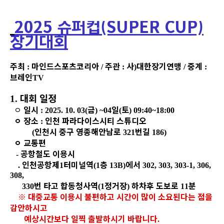
2025 슈퍼컵(SUPER CUP)
장기대회
주최
마인드스포츠코리아
주관
사
대한장기연맹
중계
:
/
:
)
/
:
브레인
TV
대회 일정
1.
ㅇ
일시
금
일
토
: 2025. 10. 03(
) ~04
(
) 09:40~18:00
ㅇ
장소
인천 파라다이스시티 스튜디오
:
인천시 중구 영종해안남로
번길
(
321
186)
ㅇ
교통편
공항철도 이용시
-
인천공항제
터미널역
층
에서
.
1
(1
13B)
302, 303, 303-1, 306,
308,
번 타고 합동청사역
정거장
하차후 도보로
분
330
(1
)
11
※
대중교통 이용시 불편하고 시간이 많이 소요된다는 점을
감안하시고
예상시간보다 일찍 출발하시기 바랍니다
.