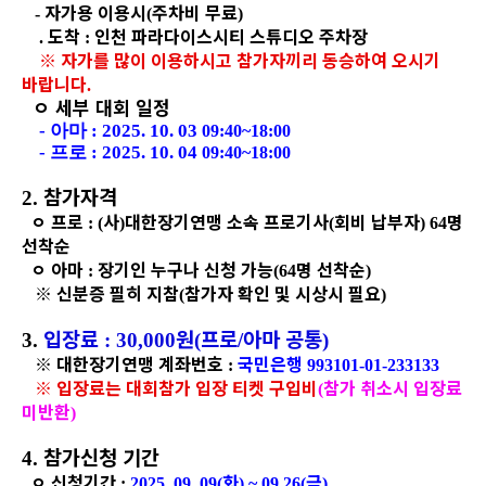
자가용 이용시
주차비 무료
-
(
)
도착
인천 파라다이스시티 스튜디오 주차장
.
:
※
자가를 많이 이용하시고 참가자끼리 동승하여 오시기
바랍니다
.
ㅇ
세부 대회 일정
-
아마
: 2025. 10. 03
09:40~18:00
-
프로
: 2025. 10. 04
09:40~18:00
참가자격
2.
ㅇ
프로
사
대한장기연맹 소속 프로기사
회비 납부자
명
: (
)
(
) 64
선착순
ㅇ
아마
장기인 누구나 신청 가능
명 선착순
:
(64
)
※
신분증 필히 지참
참가자 확인 및 시상시 필요
(
)
입장료
원
프로
아마 공통
3.
: 30,000
(
/
)
※
대한장기연맹 계좌번호
국민은행
:
993101-01-233133
※
입장료는 대회참가 입장 티켓 구입비
참가 취소시 입장료
(
미반환
)
참가신청 기간
4.
ㅇ
신청기간
화
금
:
2025. 09. 09(
) ~ 09 26(
)