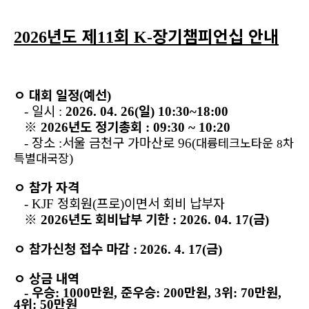
년도 제
회
장기챔피언십 안내
2026
11
K-
ㅇ
대회 일정
예선
(
)
일시
일
-
:
2026. 04. 26(
) 10:30~18:00
※
년도 정기총회
2026
: 09:30 ~ 10:20
장소
서울 금천구 가마산로
대륭테크노타운
차
-
:
96(
8
특별대국장
)
ㅇ
참가 자격
정회원
프로
이면서 회비 납부자
- KJF
(
)
※
년도 회비납부 기한
금
2026
: 2026. 04. 17(
)
ㅇ
참가신청 접수 마감
금
:
2026. 4. 17(
)
ㅇ
상금 내역
우승
만원
준우승
만원
위
만원
-
: 1000
,
: 200
, 3
: 70
,
위
만원
4
: 50