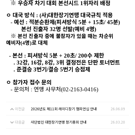
※
우승자 차기 대회 본선시드
위자리 배정
1
ㅇ
대국 방식
사
대한장기연맹 대국규칙 적용
: (
)
예선
적분순환제
피셔방식
분
초
분
-
:
(
5
+ 15
/ 45
)
본선 진출자
명 선발
예비
명
32
(
4
)
※
본선 진출자 중에 불참자가 있을 때는 차순위
예비자
명
로 대체
(4
)
본선
피셔방식
분
초
수 제한
-
:
5
+ 20
/ 200
강
강
강
위 결정전은 단판 토너먼트
. 32
, 16
, 8
, 3
준결승
번기
결승
번기 승점제
.
3
/
5
ㅇ
참가자 접수 문의
문의처
연맹 사무처
-
:
(02-2163-0416)
이전글
2026년도 제11회 레이디장기 챔피언십 안내
26.06.09
다음글
사단법인 대한장기연맹 정기총회 안내
26.03.20