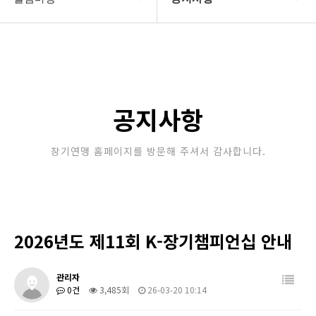
대한장기연맹
공지사항
장기소개
문의게시판
연맹정보
보도자료
공지사항
교육/연수
포토갤러리
장기연맹 홈페이지를 방문해 주셔서 감사합니다.
행정센터
제휴/후원문의
알림마당
2026년도 제11회 K-장기챔피언십 안내
관리자
0건
3,485회
26-03-20 10:14