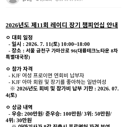
년도 제
회 레이디 장기 챔피언십 안내
2026
11
ㅇ
대회 일정
일시
토
-
: 2026. 7. 11(
) 10:00~18:00
장소
서울 금천구 가마산로
대륭테크노타운
차
-
:
96(
8
특별대국장
)
ㅇ
참가 자격
여성 프로이면 연회비 납부자
- KJF
아마 회원 및 장기를 좋아하는 일반여성
- KJF
※
년도 회비 및 참가비 납부 기한
2026
: 2026. 07.
토
4(
)
ㅇ
상금 내역
우승
만원
준우승
만원
위
만원
-
: 200
/
: 100
/ 3
: 50
/
위
만원
4
: 30
※
아마기사가
강 진출시 프로면허 자격 부여
8