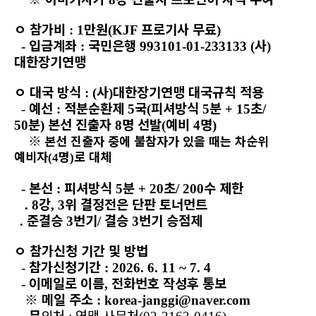
ㅇ
참가비
만원
프로기사 무료
: 1
(KJF
)
입금계좌
국민은행
사
-
:
993101-01-233133 (
)
대한장기연맹
ㅇ
대국 방식
사
대한장기연맹 대국규칙 적용
: (
)
예선
적분순환제
국
피셔방식
분
초
-
:
5
(
5
+ 15
/
분
본선 진출자
명 선발
예비
명
50
)
8
(
4
)
※
본선 진출자 중에 불참자가 있을 때는 차순위
예비자
명
로 대체
(4
)
본선
피셔방식
분
초
수 제한
-
:
5
+ 20
/ 200
강
위 결정전은 단판 토너먼트
. 8
, 3
준결승
번기
결승
번기 승점제
.
3
/
3
ㅇ
참가신청 기간 및 방법
참가신청기간
-
: 2026. 6. 11 ~ 7. 4
이메일로 이름
전화번호 작성후 통보
-
,
※
메일 주소
: korea-janggi@naver.com
문
의처
연맹 사무처