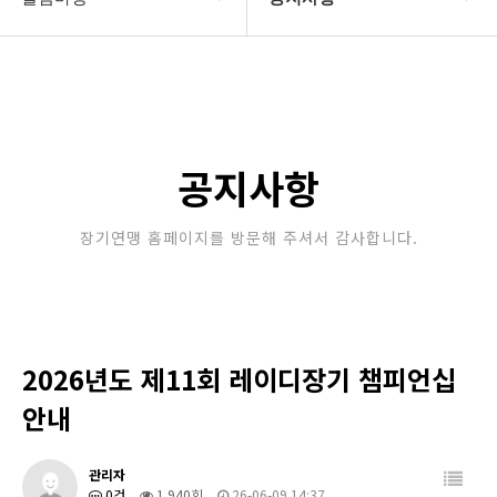
대한장기연맹
공지사항
장기소개
문의게시판
연맹정보
보도자료
공지사항
교육/연수
포토갤러리
장기연맹 홈페이지를 방문해 주셔서 감사합니다.
행정센터
제휴/후원문의
알림마당
2026년도 제11회 레이디장기 챔피언십
안내
관리자
0건
1,940회
26-06-09 14:37