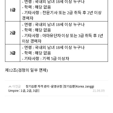
연령
국내외 남녀
세 이상 누구나
-
:
18
학력
해당 없음
-
:
급
1
기타사항
전문기사 또는
급 취득 후
년 이상
-
:
2
2
경력자
연령
국내외 남녀
세 이상 누구나
-
:
18
학력
해당 없음
-
:
급
2
기타사항
아마유단자 이상 또는
급 취득 후
년
-
:
3
1
이상 경력자
연령
국내외 남녀
세 이상 누구나
-
:
18
급
학력
해당 없음
3
-
:
기타사항
기력
급 이상자
-
:
5
제
조
검정의 일부 면제
12
(
)
이전글
장기심판 자격 관리･운영규정 [장기심판(Korea Janggi
Umpire : 1급, 2급, 3급)]
21.06.09