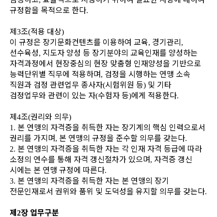
규정함을 목적으로 한다
.
제
조
적용 대상
3
(
)
이 규정은 장기문화컨텐츠를 이용하여 교육
경기관리
,
,
선수육성
지도자 양성 등 장기분야
의 교육인재를 양성하는
,
자격과정에서 현장중심의 현장 맞춤형 인재양성을 기반으로
능력
단위별 직무에 적용하며
검정을 시행하는 연맹 소속
,
직원과 검정 관련업무 종사자
시험위
원 등
및 기타
(
)
검정업무와 관련이 있는 자
수험자 등
에게 적용한다
(
)
.
제
조
권리와 의무
4
(
)
본 연맹의 자격증을 취득한 자는 장기계의 핵심 인력으로서
1.
권리를 가지며
본 연맹의
규정을 준수할 의무를 갖는다
,
.
본 연맹의 자격증을 취득한 자는 각 인재 자격 등급에 따라
2.
소정의 연수를 통해 자격
갱신절차가 있으며
자격증 갱신
,
시에는 본 연맹 규정에 따른다
.
본 연맹의 자격증을 취득한 자는 본 연맹의 장기
3.
전문인재로서 권위와 품위 및 도덕성
을 유지할 의무를 갖는다
.
제
장 업무구분
2