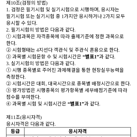
제
조
검정의 방법
10
(
)
검정은 필기시험 및 실기시험으로 시행하며
응시자는
1.
,
필기시험 또는 실기시험 중
가
지만 응시하거나
가지 모두
1
2
응시할 수 있다
.
필기시험의 방법은 다음과 같다
2.
.
①
시험과목은 자격종목에 따라 출제기준에 정한 과목으로
한다
.
②
시험형태는
지선다 객관식 및 주관식 혼용으로 한다
4
.
③
과목별 시험문항 수 및 시험시간은
별표
과 같다
“
1”
.
실기시험의 방법은 다음과 같다
3.
.
①
시행 종목별로 주어진 과제해결을 통한 현장실무능력을
측정한다
.
②
시험시간은 대회
대국시간으로 종목별 배정시간으로 한다
,
.
③
평가방법은 시행종목의 평가항목별 세부배점기준에 따라
점수를 부여한다
.
④
과목별 시험 및 시험시간은
별표
과 같다
“
1”
.
제
조
응시자격
11
(
)
응시자격은 다음과 같다
.
등급
응시자격