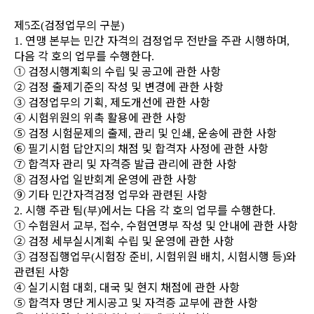
제
조
검정업무의 구분
5
(
)
연맹 본부는 민간 자격의 검정업무 전반을 주관 시행하며
1.
,
다음 각 호의 업무를 수행한
다
.
①
검정시행계획의 수립 및 공고에 관한 사항
②
검정 출제기준의 작성 및 변경에 관한 사항
③
검정업무의 기획
제도개선에 관한 사항
,
④
시험위원의 위촉 활용에 관한 사항
⑤
검정 시험문제의 출제
관리 및 인쇄
운송에 관한 사항
,
,
⑥
필기시험 답안지의 채점 및 합격자 사정에 관한 사항
⑦
합격자 관리 및 자격증 발급 관리에 관한 사항
⑧
검정사업 일반회계 운영에 관한 사항
⑨
기타 민간자격검정 업무와 관련된 사항
시행 주관 팀
부
에서는 다음 각 호의 업무를 수행한다
2.
(
)
.
①
수험원서 교부
접수
수험연명부 작성 및 안내에 관한 사항
,
,
②
검정 세부실시계획 수립 및 운영에 관한 사항
③
검정집행업무
시험장 준비
시험위원 배치
시험시행 등
와
(
,
,
)
관련된 사항
④
실기시험 대회
대국 및 현지 채점에 관한 사항
,
⑤
합격자 명단 게시공고 및 자격증 교부에 관한 사항