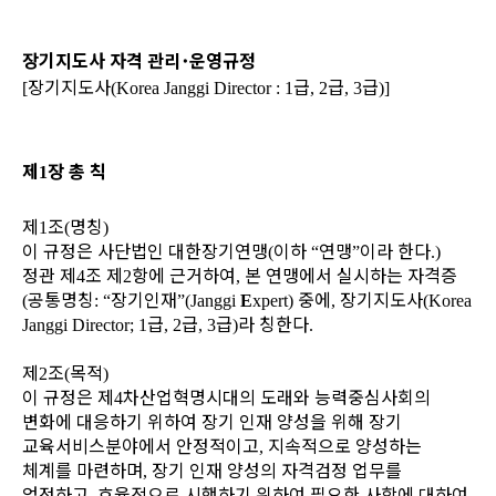
장기지도사 자격 관리
･
운영규정
장기지도사
급
급
급
[
(Korea Janggi Director : 1
, 2
, 3
)]
제
장 총 칙
1
제
조
명칭
1
(
)
이 규정은 사단법인 대한장기연맹
이하
연맹
이라 한다
(
“
”
.)
정관 제
조 제
항에 근거하여
본 연맹에서 실시하는 자격증
4
2
,
공통명칭
장기인재
중에
장기지도사
(
: “
”(Janggi
E
xpert)
,
(Korea
급
급
급
라 칭한다
Janggi Director; 1
, 2
, 3
)
.
제
조
목적
2
(
)
이 규정은 제
차산업혁명시대의 도래와 능력중심사회의
4
변화에 대응하기 위하여 장기 인재
양성을 위해 장기
교육서비스분야에서 안정적이고
지속적으로 양성하는
,
체계를 마련하며
장기 인재 양성의 자격검정 업무를
,
엄정하고
효율적으로 시행하기 위하여 필요한 사항에
대하여
,