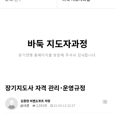
대한장기연맹
장기 지도자과정
장기소개
체스 지도자과정
연맹정보
바둑 지도자과정
바둑 지도자과정
교육/연수
세미나/워크샵
장기연맹 홈페이지를 방문해 주셔서 감사합니다.
행정센터
교육/연수 일정
알림마당
장기지도사 자격 관리･운영규정
김증현 비젠소프트 차장
0건
2,592회
21-02-13 22:37