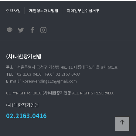
주요사업
개인정보처리방침
이메일무단수집거부
(사)대한장기연맹
주소 :
서울특별시 금천구 가산동 481-11 대륭테크노타운 8차 601호
TEL :
02-2163-0416
FAX :
02-2163-0403
E-mail :
koreavending119@gmail.com
COPYRIGHT(c) 2018
(사)대한장기연맹
ALL RIGHTS RESERVED.
(사)대한장기연맹
02.2163.0416
arrow_upward