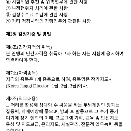
⑥
시험위원 추천 및 위촉업무에 관한 사항
⑦
부정행위자 처리에 관한 사항
⑧
검정수수료 수납에 관한 사항
⑨
기타 검정사업의 집행업무와 관련된 사항
제
장
검정기준 및 방법
3
제
조
민간자격의 취득
6
(
)
본 연맹의 민간자격을 취득하고자 하는 자는 시험에 응시하여
합격하여야 한다
.
제
조
자격종목
7
(
)
자격의 종목은
개 종목으로 하며
종목명은 장기지도사
1
,
급
급
급
이다
(Korea Janggi Director : 1
, 2
, 3
)
.
제
조
직무내용
8
(
)
머리를 활용해 상대와 수 싸움을 하는 두뇌게임인 장기는
1.
집중력
치매예방에 좋으며
방과 후 활동으로 그 수가 증가
,
,
.
여기에 장기 철학의 이해
프로그램 기획
교육 및
안전지도
,
,
,
육성 및 지도보급
윤리지도
시설관리
전문적 업무능력 등을
,
,
,
수행한다
.