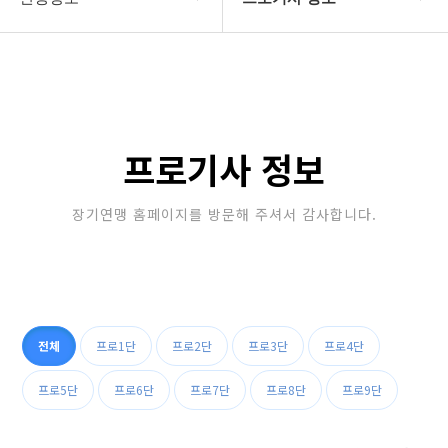
대한장기연맹
프로기사 정보
장기소개
아마기사 정보
연맹정보
장기대회 일정
프로기사 정보
교육/연수
자료실
장기연맹 홈페이지를 방문해 주셔서 감사합니다.
행정센터
알림마당
전체
프로1단
프로2단
프로3단
프로4단
프로5단
프로6단
프로7단
프로8단
프로9단