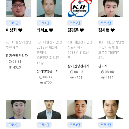
프로1단
프로1단
프로2단
프로1단
이상화
최서호
김평곤
김시현
-
-
-
-
KJF 대한장기연맹
KJF 대한장기연맹 -
KJF 대한장기연맹
KJF 대한장기연맹 -
부천지부
2018년 제1회
창원지회 -
제1회 총재배
총재배
2013년 영호남
오픈장기최강전
장기연맹관리자
오픈장기최강전
프..
32..
08-31
16강
장기연맹관리자
관리자
4919
장기연맹관리자
08-13
08-08
08-17
4521
4992
4722
프로2단
프로3단
프로1단
프로7단