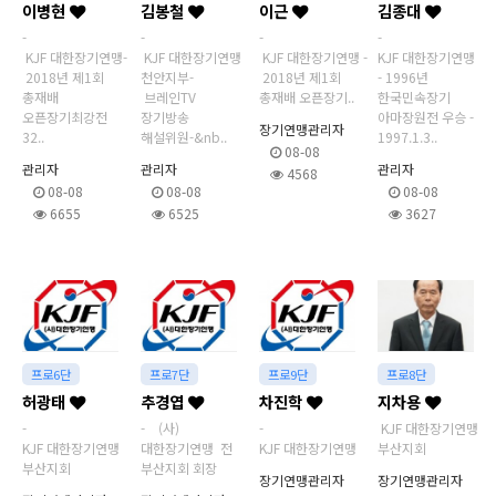
이병현
김봉철
이근
김종대
-
-
-
-
KJF 대한장기연맹-
KJF 대한장기연맹
KJF 대한장기연맹 -
KJF 대한장기연맹
2018년 제1회
천안지부-
2018년 제1회
- 1996년
총재배
브레인TV
총재배 오픈장기..
한국민속장기
오픈장기최강전
장기방송
아마장원전 우승 -
장기연맹관리자
32..
해설위원-&nb..
1997.1.3..
08-08
관리자
관리자
관리자
4568
08-08
08-08
08-08
6655
6525
3627
프로6단
프로7단
프로9단
프로8단
허광태
추경엽
차진학
지차용
-
- (사)
-
KJF 대한장기연맹
KJF 대한장기연맹
대한장기연맹 전
KJF 대한장기연맹
부산지회
부산지회
부산지회 회장
장기연맹관리자
장기연맹관리자