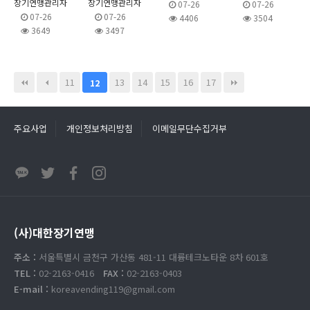
장기연맹관리자
장기연맹관리자
07-26
07-26
07-26
07-26
4406
3504
3649
3497
11
13
14
15
16
17
12
주요사업
개인정보처리방침
이메일무단수집거부
(사)대한장기연맹
주소 :
서울특별시 금천구 가산동 481-11 대륭테크노타운 8차 601호
TEL :
02-2163-0416
FAX :
02-2163-0403
E-mail :
koreavending119@gmail.com