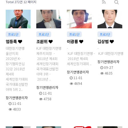
Total 272건
12 페이지
프로1단
프로1단
프로1단
프로3단
엄등록
조원위
이광룡
김상범
대한장기연맹
KJF 대한장기연맹
-
-
울산지회
제주지회장 -
KJF 대한장기연맹 -
KJF 대한장기연맹
2020년 K-
2018년 제4회
2018년 제4회
장기연맹관리자
장기챔피언십
세계인장기대회
세계인장기대회 ..
09-27
32강 2018년
국가대표선발전
장기연맹관리자
4635
제4회
아마 3위 -
11-01
세계인장기대회
2018년 ..
4694
국가대표선발전
장기연맹관리자
아마 5위 2..
11-01
장기연맹관리자
4758
11-01
4833