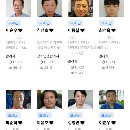
프로5단
프로3단
프로1단
프로1단
이순우
김정호
이동철
최성욱
- KJF
-
- KJF
- KJF
대한장기연맹
KJF 대한장기연맹
대한장기연맹 -
대한장기연맹 -
경남지회- &n..
서울 영등포지부
재한조선족장기협회회장
&nb..
- 2020년..
관리자
장기연맹관리자
관리자
관리자
10-23
10-23
10-23
10-23
3914
4318
5286
5247
프로1단
프로3단
프로4단
프로1단
박준석
제윤호
김영민
이춘우
- KJF
- KJF
- KJF
- KJF