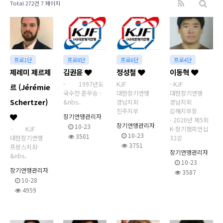
Total 272건
7 페이지
프로1단
프로8단
프로6단
프로4단
제레미 제르제
김권윤
정성철
이동혁
- 1997년도
KJF
- KJF
르 (Jérémie
국수전 준우승 -
대한장기연맹
대한장기연맹
Schertzer)
&nbs..
경남지회
경남지회
진주지부
김해지부장
장기연맹관리자
- 2020년 제5회
장기연맹관리자
10-23
- KJF
K-장기챔피언십
10-23
3501
대한장기연맹
32강
3751
프랑스지회-
장기연맹관리자
&nbs..
10-23
장기연맹관리자
3587
10-28
4959