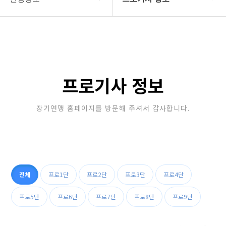
대한장기연맹
프로기사 정보
장기소개
아마기사 정보
연맹정보
장기대회 일정
프로기사 정보
교육/연수
자료실
장기연맹 홈페이지를 방문해 주셔서 감사합니다.
행정센터
알림마당
전체
프로1단
프로2단
프로3단
프로4단
프로5단
프로6단
프로7단
프로8단
프로9단