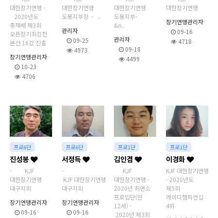
대한장기연맹 -
대한장기연맹
대한장기연맹
대한장기연맹
2020년도
도봉지부장 - ..
도봉지부-
장기연맹관리자
총재배 제3회
&n..
관리자
09-16
오픈장기최강전
관리자
09-25
4718
본선 16강 진출
09-18
4973
장기연맹관리자
4499
10-23
4706
프로6단
프로6단
프로1단
프로1단
진성봉
서정득
김인겸
이경화
- KJF
-
KJF
KJF 대한장기연맹
대한장기연맹
KJF 대한장기연맹
대한장기연맹 -
- 2020년도
대구지회
대구지회
2020년 최연소
제5회
프로입단(만
레이디챔피언십
장기연맹관리자
장기연맹관리자
12세) -
4위
09-16
09-16
2020년 제3회