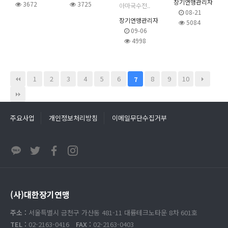
장기연맹관리자
3672
3725
아마국수전..
08-21
장기연맹관리자
5084
09-06
4998
1
2
3
4
5
6
8
9
10
7
주요사업
개인정보처리방침
이메일무단수집거부
(사)대한장기연맹
주소 :
서울특별시 금천구 가산동 481-11 대륭테크노타운 8차 601호
TEL :
02-2163-0416
FAX :
02-2163-0403