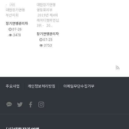
- (사)
대한장기연맹
대한장기연맹
영등포지부
부산지회
2019년 제4회
레이디챔피언십
장기연맹관리자
3위 - 20..
07-26
장기연맹관리자
3478
07-25
3753
주요사업
개인정보처리방침
이메일무단수집거부