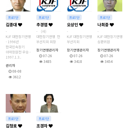
프로7단
프로7단
프로7단
프로7단
김종대
추경엽
오상인
나희중
-
- (사)
-
-
KJF 대한장기연맹
대한장기연맹 전
KJF 대한장기연맹
KJF 대한장기연맹
- 1996년
부산지회 회장
부산지회
심판위원
한국민속장기
장기연맹관리자
장기연맹관리자
장기연맹관리자
아마장원전 우승 -
07-26
07-26
07-26
1997.1.3..
3485
3418
3454
관리자
08-08
3612
프로7단
프로7단
김청호
조경자