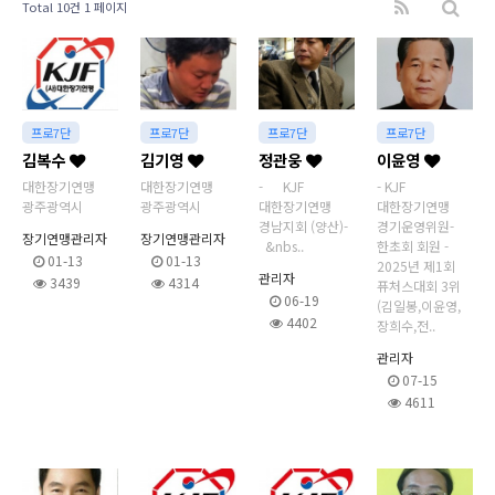
Total 10건
1 페이지
프로7단
프로7단
프로7단
프로7단
김복수
김기영
정관웅
이윤영
대한장기연맹
대한장기연맹
- KJF
- KJF
광주광역시
광주광역시
대한장기연맹
대한장기연맹
경남지회 (양산) -
경기운영위원-
장기연맹관리자
장기연맹관리자
&nbs..
한초회 회원 -
01-13
01-13
2025년 제1회
관리자
3439
4314
퓨처스대회 3위
06-19
(김일봉,이윤영,
4402
장희수,전..
관리자
07-15
4611