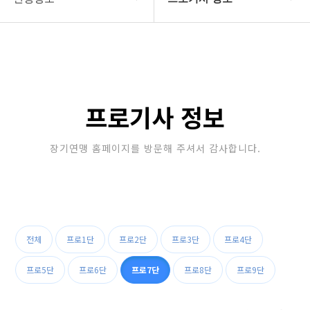
대한장기연맹
프로기사 정보
장기소개
아마기사 정보
연맹정보
장기대회 일정
프로기사 정보
교육/연수
자료실
장기연맹 홈페이지를 방문해 주셔서 감사합니다.
행정센터
알림마당
전체
프로1단
프로2단
프로3단
프로4단
프로5단
프로6단
프로7단
프로8단
프로9단