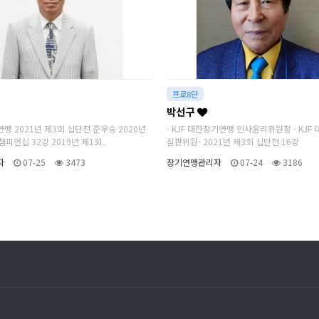
프로8단
박선구
연맹 2021년 제3회 십단전 준우승 2020년
- KJF 대한장기연맹 인사윤리위원장 - KJ
챔피언십 32강 2019년 제1회..
심판위원- 2021년 제3회 십단전 16강
자
07-25
3473
장기연맹관리자
07-24
3186