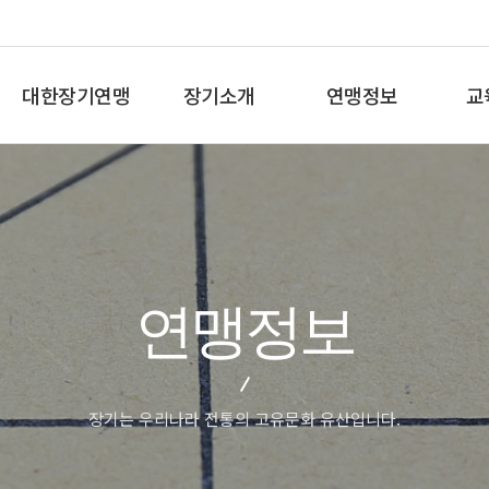
대한장기연맹
장기소개
연맹정보
교
총재인사말
장기란
프로기사 정보
장기
연혁
장기역사
아마기사 정보
체스
비젼/목표
장기규정/규칙
장기대회 일정
바둑
주요사업
장기용어
자료실
세
연맹정보
오시는길
교
장기는 우리나라 전통의 고유문화 유산입니다.