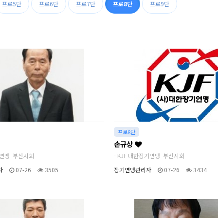
프로5단
프로6단
프로7단
프로8단
프로9단
프로8단
손규상
기연맹 부산지회
- KJF 대한장기연맹 부산지회
자
07-26
3505
장기연맹관리자
07-26
3434