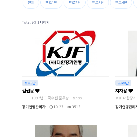
전체
프로1단
프로2단
프로3단
프로4단
Total 8건
1 페이지
프로8단
프로8단
김권윤
지차용
- 1997년도 국수전 준우승 - &nbs..
KJF 대한장
장기연맹관리자
10-23
3513
장기연맹관리