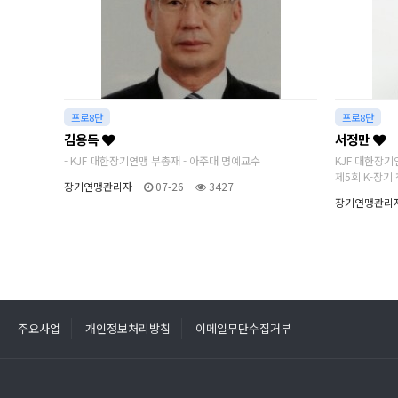
프로8단
프로8단
김용득
서정만
- KJF 대한장기연맹 부총재 - 아주대 명예교수
KJF 대한장기
제5회 K-장기 
장기연맹관리자
07-26
3427
장기연맹관리
주요사업
개인정보처리방침
이메일무단수집거부