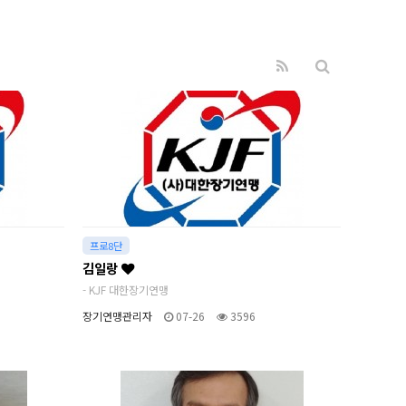
프로8단
김일랑
- KJF 대한장기연맹
장기연맹관리자
07-26
3596