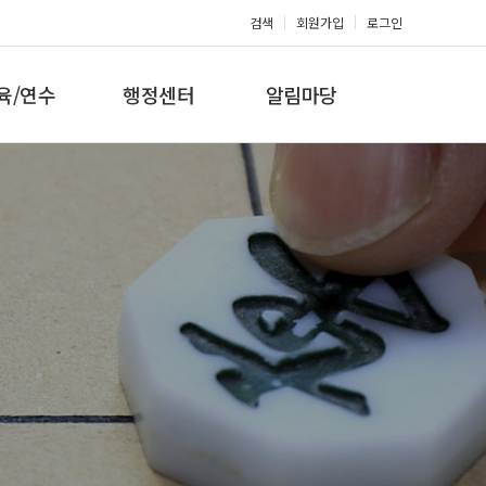
검색
회원가입
로그인
육/연수
행정센터
알림마당
 지도자과정
대회참가신청
공지사항
 지도자과정
아마단증신청
문의게시판
 지도자과정
회원복지몰
보도자료
미나/워크샵
포토갤러리
육/연수 일정
제휴/후원문의