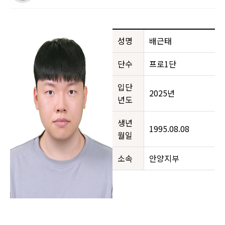
성명
배근태
단수
프로1단
입단
2025년
년도
생년
1995.08.08
월일
소속
안양지부