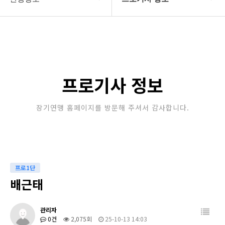
대한장기연맹
프로기사 정보
장기소개
아마기사 정보
연맹정보
장기대회 일정
프로기사 정보
교육/연수
자료실
장기연맹 홈페이지를 방문해 주셔서 감사합니다.
행정센터
알림마당
프로1단
배근태
관리자
0건
2,075회
25-10-13 14:03