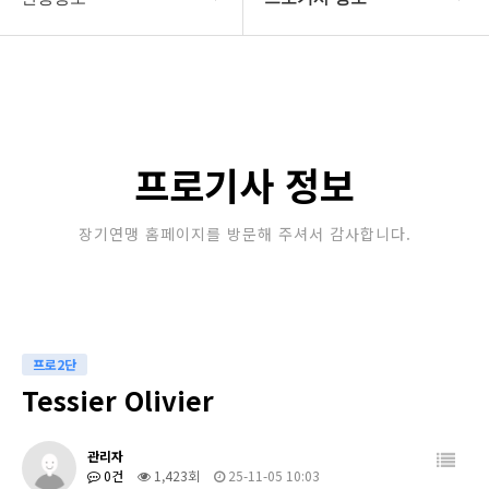
대한장기연맹
프로기사 정보
장기소개
아마기사 정보
연맹정보
장기대회 일정
프로기사 정보
교육/연수
자료실
장기연맹 홈페이지를 방문해 주셔서 감사합니다.
행정센터
알림마당
프로2단
Tessier Olivier
관리자
0건
1,423회
25-11-05 10:03