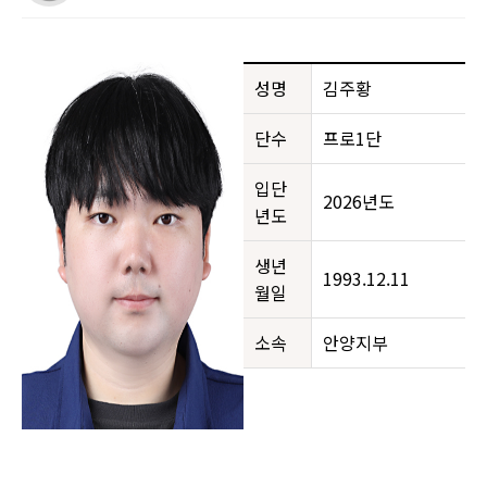
성명
김주황
단수
프로1단
입단
2026년도
년도
생년
1993.12.11
월일
소속
안양지부