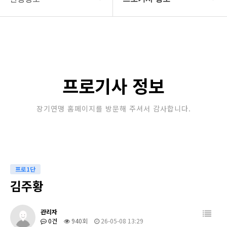
대한장기연맹
프로기사 정보
장기소개
아마기사 정보
연맹정보
장기대회 일정
프로기사 정보
교육/연수
자료실
장기연맹 홈페이지를 방문해 주셔서 감사합니다.
행정센터
알림마당
프로1단
김주황
관리자
0건
940회
26-05-08 13:29