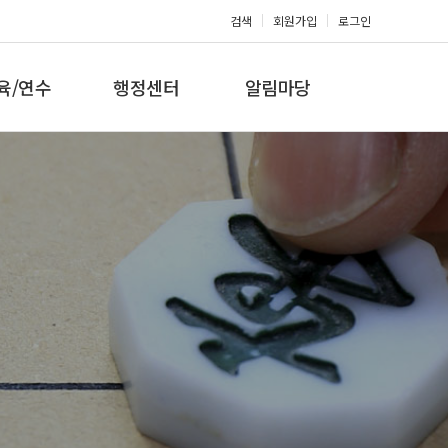
검색
회원가입
로그인
육/연수
행정센터
알림마당
 지도자과정
대회참가신청
공지사항
 지도자과정
아마단증신청
문의게시판
 지도자과정
회원복지몰
보도자료
미나/워크샵
포토갤러리
육/연수 일정
제휴/후원문의