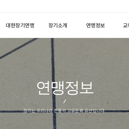
대한장기연맹
장기소개
연맹정보
교
총재인사말
장기란
프로기사 정보
장기
연혁
장기역사
아마기사 정보
체스
비젼/목표
장기규정/규칙
장기대회 일정
바둑
주요사업
장기용어
자료실
세
연맹정보
오시는길
교
장기는 우리나라 전통의 고유문화 유산입니다.