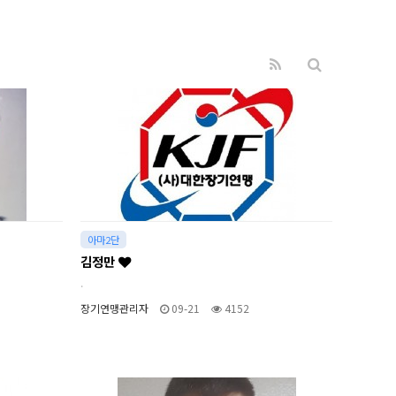
아마2단
김정만
.
장기연맹관리자
09-21
4152