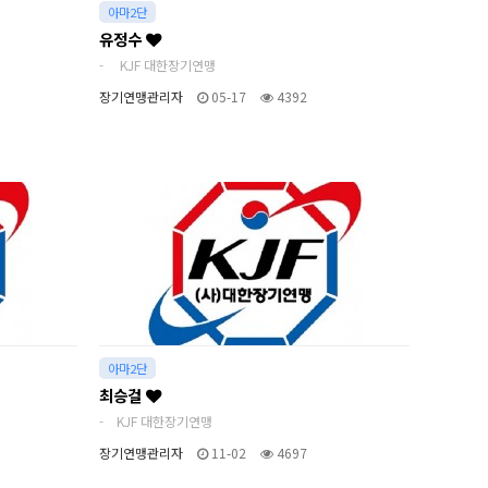
아마2단
유정수
- KJF 대한장기연맹
장기연맹관리자
05-17
4392
아마2단
최승걸
- KJF 대한장기연맹
장기연맹관리자
11-02
4697