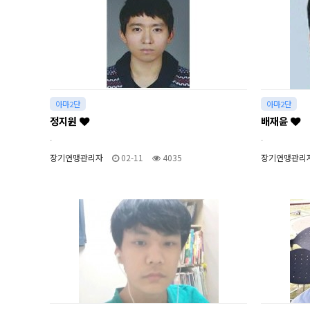
아마2단
아마2단
정지원
배재윤
.
.
장기연맹관리자
02-11
4035
장기연맹관리