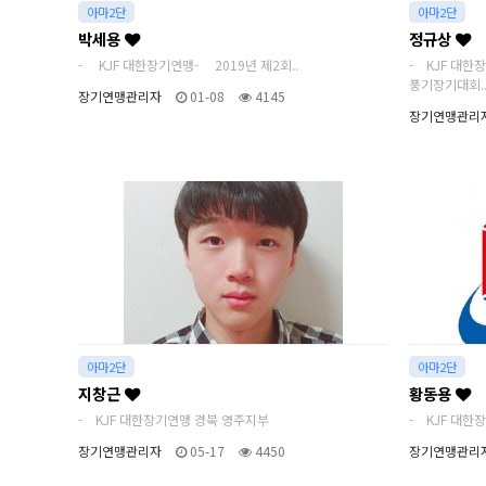
아마2단
아마2단
박세용
정규상
- KJF 대한장기연맹 - 2019년 제2회..
- KJF 대한
풍기장기대회.
장기연맹관리자
01-08
4145
장기연맹관리
아마2단
아마2단
지창근
황동용
- KJF 대한장기연맹 경북 영주지부
- KJF 대
장기연맹관리자
05-17
4450
장기연맹관리