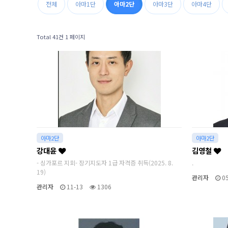
전체
아마1단
아마2단
아마3단
아마4단
Total 41건
1 페이지
아마2단
아마2단
강대윤
김영철
- 싱가포르 지회- 장기지도자 1급 자격증 취득(2025. 8.
.
19)
관리자
05
관리자
11-13
1306