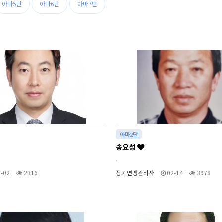
아마5단
아마6단
아마7단
아마2단
송요성
.
-02
2316
장기연맹관리자
02-14
3978