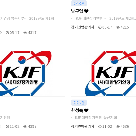
아마2단
남구업
장기연맹 영주지부- 2019년도 제1회
- KJF 대한장기연맹 - 2019년도 제2회..
.
장기연맹관리자
05-17
4215
자
05-17
4317
아마2단
한성숙
한장기연맹
- KJF 대한장기연맹 울산지회
자
11-02
4397
장기연맹관리자
11-02
4636