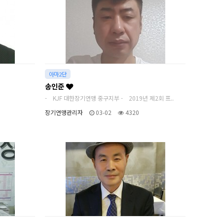
아마2단
송인준
- KJF 대한장기연맹 중구지부 - 2019년 제2회 프..
장기연맹관리자
03-02
4320