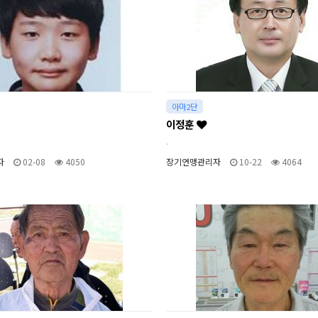
아마2단
이정훈
.
자
02-08
4050
장기연맹관리자
10-22
4064