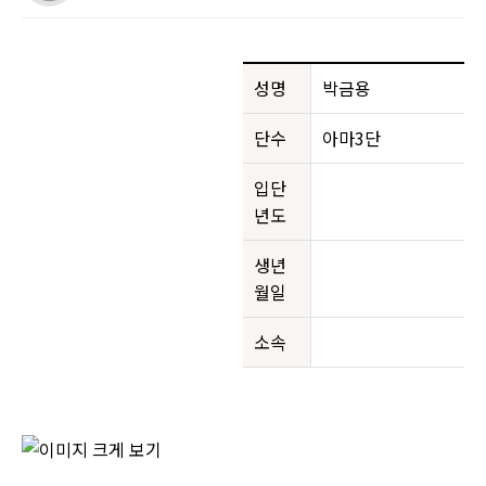
성명
박금용
단수
아마3단
입단
년도
생년
월일
소속