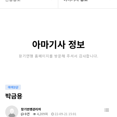
대한장기연맹
프로기사 정보
장기소개
아마기사 정보
연맹정보
장기대회 일정
아마기사 정보
교육/연수
자료실
장기연맹 홈페이지를 방문해 주셔서 감사합니다.
행정센터
알림마당
아마3단
박금용
장기연맹관리자
0건
4,209회
22-09-21 15:01