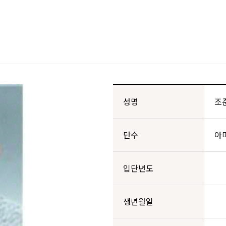
성명
조
단수
아
입단년도
생년월일