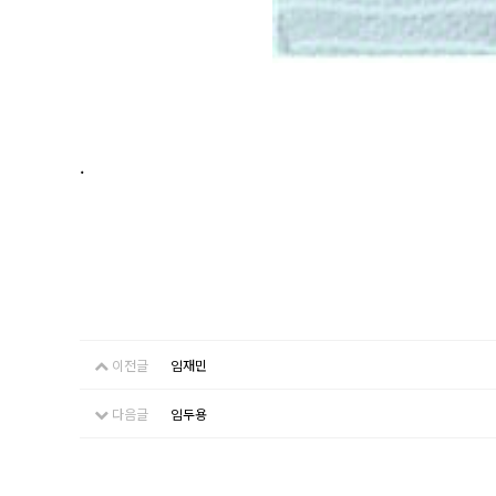
.
이전글
임재민
다음글
임두용