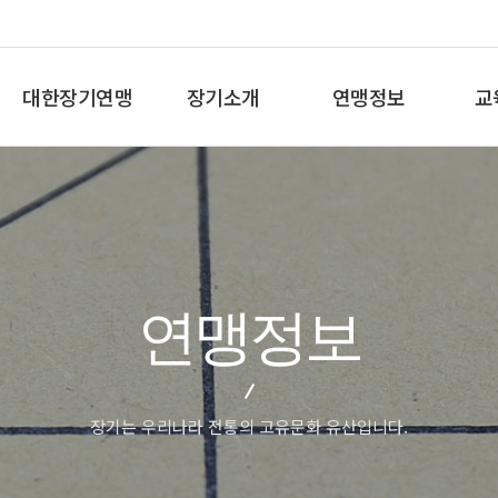
대한장기연맹
장기소개
연맹정보
교
총재인사말
장기란
프로기사 정보
장기
연혁
장기역사
아마기사 정보
체스
비젼/목표
장기규정/규칙
장기대회 일정
바둑
주요사업
장기용어
자료실
세
연맹정보
오시는길
교
장기는 우리나라 전통의 고유문화 유산입니다.