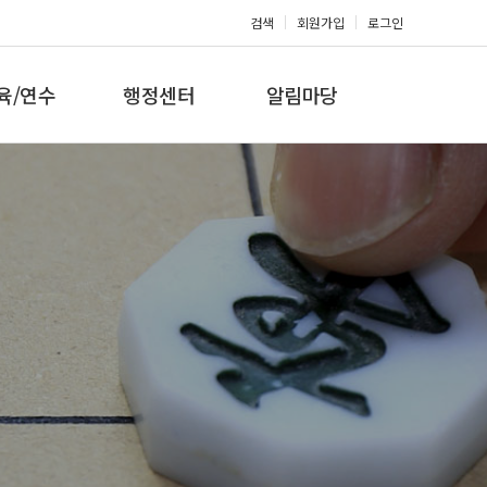
검색
회원가입
로그인
육/연수
행정센터
알림마당
 지도자과정
대회참가신청
공지사항
 지도자과정
아마단증신청
문의게시판
 지도자과정
회원복지몰
보도자료
미나/워크샵
포토갤러리
육/연수 일정
제휴/후원문의