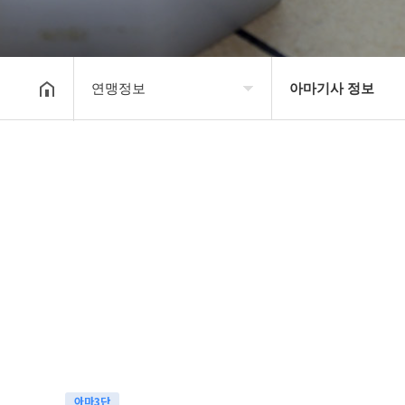
연맹정보
아마기사 정보
대한장기연맹
프로기사 정보
장기소개
아마기사 정보
연맹정보
장기대회 일정
교육/연수
자료실
행정센터
알림마당
아마3단