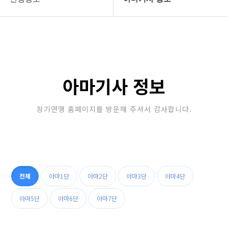
대한장기연맹
프로기사 정보
장기소개
아마기사 정보
연맹정보
장기대회 일정
아마기사 정보
교육/연수
자료실
장기연맹 홈페이지를 방문해 주셔서 감사합니다.
행정센터
알림마당
전체
아마1단
아마2단
아마3단
아마4단
아마5단
아마6단
아마7단