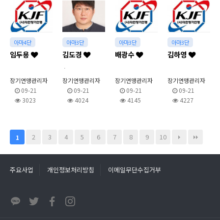
아마4단
아마3단
아마3단
아마3단
임두용
김도경
배광수
김하영
.
장기연맹관리자
장기연맹관리자
장기연맹관리자
장기연맹관리자
09-21
09-21
09-21
09-21
3023
4024
4145
4227
2
3
4
5
6
7
8
9
10
1
주요사업
개인정보처리방침
이메일무단수집거부