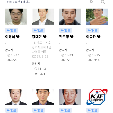
Total 186건
1 페이지
아마3단
아마2단
아마3단
아마4단
이영식
강대윤
진춘생
이동찬
.
- 싱가포르 지회-
.
.
장기지도자 1급
관리자
관리자
관리자
자격증 취득
05-07
09-03
08-25
(2025. 8. 19)
656
1530
1364
관리자
11-13
1301
아마2단
아마3단
아마2단
아마1단