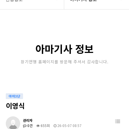
대한장기연맹
프로기사 정보
장기소개
아마기사 정보
연맹정보
장기대회 일정
아마기사 정보
교육/연수
자료실
장기연맹 홈페이지를 방문해 주셔서 감사합니다.
행정센터
알림마당
아마3단
이영식
관리자
0건
655회
26-05-07 08:57