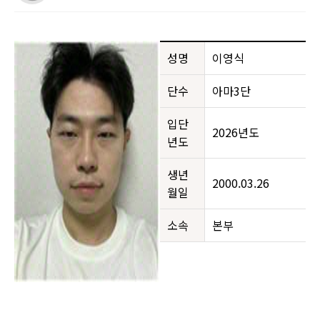
성명
이영식
단수
아마3단
입단
2026년도
년도
생년
2000.03.26
월일
소속
본부